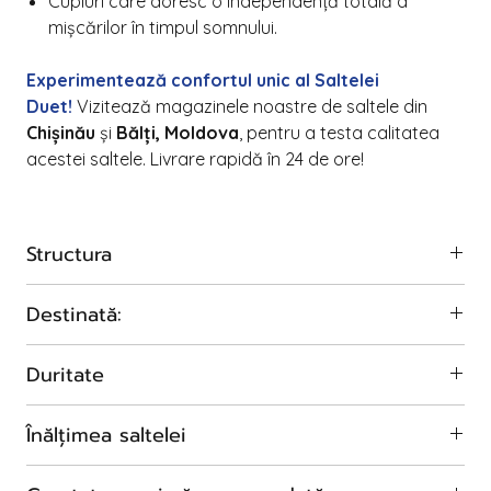
Cupluri care doresc o independență totală a
mișcărilor în timpul somnului.
Experimentează confortul unic al Saltelei
Duet!
Vizitează magazinele noastre de saltele din
Chișinău
și
Bălți, Moldova
, pentru a testa calitatea
acestei saltele. Livrare rapidă în 24 de ore!
Structura
Husă detașabilă
Destinată:
Jacquard matlasat (50% fibră de bumbac) – plăcută la
atingere, antialergică și durabilă.
Adulților și copiilor
Strat de Eco Latex
Duritate
H 4 cm, densitatea 60 kg/m³ – material sustenabil, oferă
suport ergonomic și un mediu antibacterian natural.
O parte: Semidură
Înălțimea saltelei
Strat de spumă 7-Zone
Cealaltă parte: Dură
Oferă suport personalizat pentru cap, umeri, spate,
20cm
șolduri, genunchi, picioare și glezne, reducând presiunea