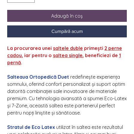
Adaugă în coș
Cumpără acum
La procurarea unei
saltele duble
primești
2 perne
cadou
, iar pentru o
saltea single
, beneficiezi de
1
pernă
.
Salteaua Ortopedică Duet
redefinește experiența
somnului, oferind confort personalizat și suport optim
datorită combinației sale inovatoare de materiale
premium. Cu tehnologia avansată a spumei Eco-Latex
și 7-Zone, această saltea este partenerul perfect
pentru nopți liniștite și sănătoase.
Stratul de Eco Latex
utilizat în saltea este rezultatul