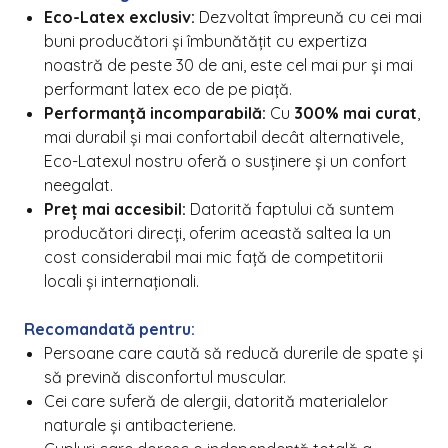
Eco-Latex exclusiv:
Dezvoltat împreună cu cei mai
buni producători și îmbunătățit cu expertiza
noastră de peste 30 de ani, este cel mai pur și mai
performant latex eco de pe piață.
Performanță incomparabilă:
Cu
300% mai curat
,
mai durabil și mai confortabil decât alternativele,
Eco-Latexul nostru oferă o susținere și un confort
neegalat.
Preț mai accesibil:
Datorită faptului că suntem
producători direcți, oferim această saltea la un
cost considerabil mai mic față de competitorii
locali și internaționali.
Recomandată pentru:
Persoane care caută să reducă durerile de spate și
să prevină disconfortul muscular.
Cei care suferă de alergii, datorită materialelor
naturale și antibacteriene.