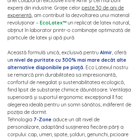
unei colaborări exclusive între Almir și cei mai buni
experți din industrie. Grație celor
peste 30 de ani de
experiență
, am contribuit la dezvoltarea unui material
revoluționar –
EcoLatex™
un replicat de latex natural,
obținut în laborator printr-o combinație optimizată de
particule de latex și apă pură
Această formulă unică, exclusivă pentru
Almir
, oferă
u
n nivel de puritate cu 300% mai mare decât alte
alternative disponibile pe piață.
Eco Latexul nostru
se remarcă prin durabilitatea sa impresionantă,
confortul de neegalat și sustenabilitatea ecologică,
fiind lipsit de substanțe chimice dăunătoare. Ventilația
superioară și suportul ergonomic excepțional îl fac
alegerea ideală pentru un somn sănătos, indiferent de
poziția de dormit.
Tehnologia
7-Zone
aduce un alt nivel de
personalizare, adaptând susținerea fiecărei părți a
corpului: cap, umeri, spate, șolduri, genunchi, picioare