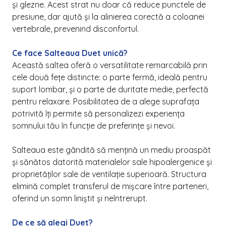
și glezne. Acest strat nu doar că reduce punctele de
presiune, dar ajută și la alinierea corectă a coloanei
vertebrale, prevenind disconfortul.
Ce face Salteaua Duet unică?
Această saltea oferă o versatilitate remarcabilă prin
cele două fețe distincte: o parte fermă, ideală pentru
suport lombar, și o parte de duritate medie, perfectă
pentru relaxare. Posibilitatea de a alege suprafața
potrivită îți permite să personalizezi experiența
somnului tău în funcție de preferințe și nevoi.
Salteaua este gândită să mențină un mediu proaspăt
și sănătos datorită materialelor sale hipoalergenice și
proprietăților sale de ventilație superioară. Structura
elimină complet transferul de mișcare între parteneri,
oferind un somn liniștit și neîntrerupt.
De ce să alegi Duet?