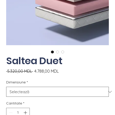
Saltea Duet
Preț
Preț
 5.320,00 MDL 
4.788,00 MDL
normal
redus
Dimensiune
*
Cantitate
*