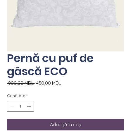
Pernă cu puf de
gâscă ECO
Preț
Preț
 900,00 MDL 
450,00 MDL
normal
redus
Cantitate
*
Adaugă în coș