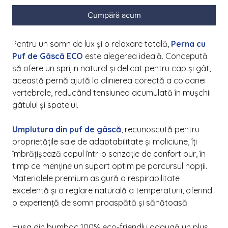
Cumpără acum
Pentru un somn de lux și o relaxare totală,
Perna cu
Puf de Gâscă ECO
este alegerea ideală. Concepută
să ofere un sprijin natural și delicat pentru cap și gât,
această pernă ajută la alinierea corectă a coloanei
vertebrale, reducând tensiunea acumulată în mușchii
gâtului și spatelui.
Umplutura din puf de gâscă
, recunoscută pentru
proprietățile sale de adaptabilitate și moliciune, îți
îmbrățișează capul într-o senzație de confort pur, în
timp ce menține un suport optim pe parcursul nopții.
Materialele premium asigură o respirabilitate
excelentă și o reglare naturală a temperaturii, oferind
o experiență de somn proaspătă și sănătoasă.
Husa din bumbac 100% eco-friendly adaugă un plus