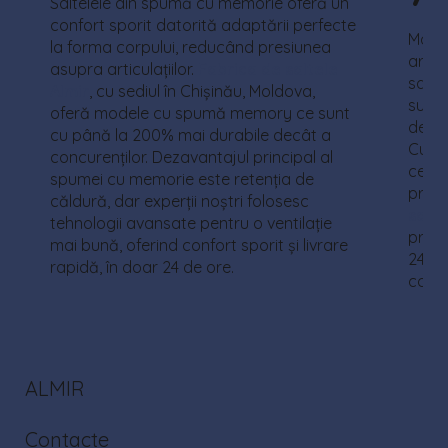
Saltelele din spumă cu memorie oferă un
confort sporit datorită adaptării perfecte
Mode
la forma corpului, reducând presiunea
arcur
asupra articulațiilor.
Fabrica de saltele
salte
Almir
, cu sediul în Chișinău, Moldova,
supor
oferă modele cu spumă memory ce sunt
de sp
cu până la 200% mai durabile decât a
Cu o 
concurenților. Dezavantajul principal al
cerer
spumei cu memorie este retenția de
prin 
căldură, dar experții noștri folosesc
salte
tehnologii avansate pentru o ventilație
preț 
mai bună, oferind confort sporit și livrare
24 de
rapidă, în doar 24 de ore.
confo
ALMIR
Contacte