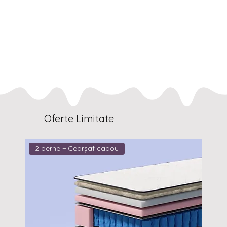
Oferte Limitate
2 perne + Cearșaf cadou