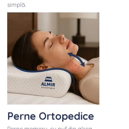
simplă.
Perne Ortopedice
Perne memory, cu puf din gîsca