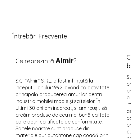
Întrebări Frecvente
Cum 
Almir
Ce reprezintă
?
bră
Sunte
S.C. "Almir" S.R.L. a fost înființată la
ortop
începutul anului 1992, având ca activitate
preț 
principală producerea arcurilor pentru
plus,
industria mobilei moale și saltelelor. În
impor
ultimii 30 ani am încercat, si am reușit să
astfe
creăm produse de cea mai bună calitate
perso
care dețin certificate de conformitate.
priete
Saltele noastre sunt produse din
cunoș
materiale pur autohtone cap coadă prin
nostr