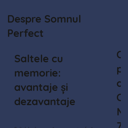
Despre Somnul
Perfect
Ce
Saltele cu
pr
memorie:
or
avantaje și
Ch
dezavantaje
M
7 